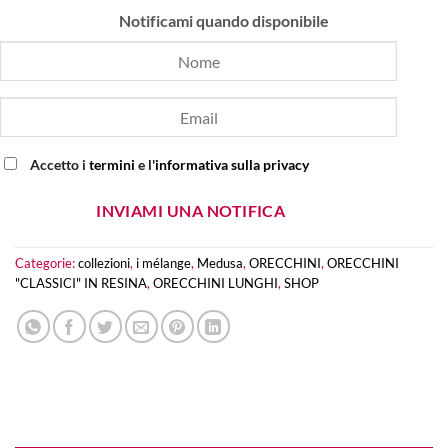
originale
attuale
Notificami quando disponibile
era:
è:
€35.00.
€25.00.
Accetto i
termini
e l'
informativa sulla privacy
INVIAMI UNA NOTIFICA
Categorie:
collezioni
,
i mélange
,
Medusa
,
ORECCHINI
,
ORECCHINI
"CLASSICI" IN RESINA
,
ORECCHINI LUNGHI
,
SHOP