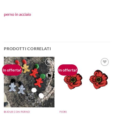
perno in acciaio
PRODOTTI CORRELATI
In offerta!
In offerta!
Aggiungi
Aggiungi
alla lista
alla lista
dei
dei
desideri
desideri
BIJOUX CON PERNO
FIORI