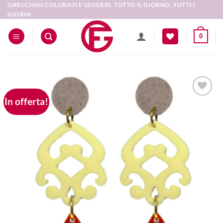
Salta
ORECCHINI COLORATI E LEGGERI. TUTTO IL GIORNO, TUTTI I
GIORNI
ai
contenuti
0
In offerta!
Aggiungi
alla lista
dei
desideri