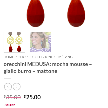
HOME
/
SHOP
/
COLLEZIONI
/
I MÉLANGE
orecchini MEDUSA: mocha mousse –
giallo burro – mattone
Il
Il
35.00
25.00
€
€
prezzo
prezzo
Esaurito