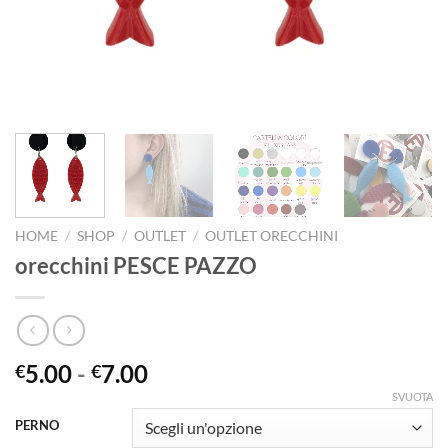
HOME
/
SHOP
/
OUTLET
/
OUTLET ORECCHINI
orecchini PESCE PAZZO
Fascia
5.00
-
7.00
€
€
di
SVUOTA
prezzo:
PERNO
da