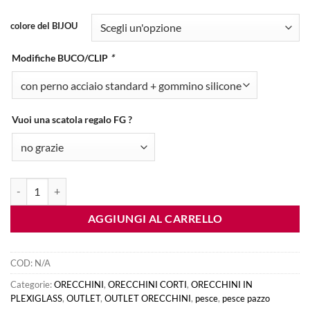
€5.00
colore del BIJOU
a
€7.00
Modifiche BUCO/CLIP
*
Vuoi una scatola regalo FG ?
orecchini PESCE PAZZO quantità
AGGIUNGI AL CARRELLO
COD:
N/A
Categorie:
ORECCHINI
,
ORECCHINI CORTI
,
ORECCHINI IN
PLEXIGLASS
,
OUTLET
,
OUTLET ORECCHINI
,
pesce
,
pesce pazzo