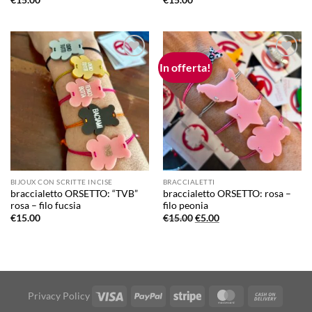
In offerta!
Aggiungi
Aggiungi
alla lista
alla lista
dei
dei
desideri
desideri
BIJOUX CON SCRITTE INCISE
BRACCIALETTI
braccialetto ORSETTO: “TVB”
braccialetto ORSETTO: rosa –
rosa – filo fucsia
filo peonia
Il
Il
€
15.00
€
15.00
€
5.00
prezzo
prezzo
originale
attuale
era:
è:
€15.00.
€5.00.
Visa
PayPal
Stripe
MasterCard
Cash
Privacy Policy
On