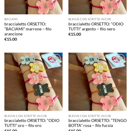
BACIAMI
BIJOUX CON SCRITTE INCISE
braccialetto ORSETTO:
braccialetto ORSETTO: “ODIO
“BACIAMI” marrone – filo
TUTTI” argento – filo nero
arancione
€
15.00
€
15.00
Aggiungi
Aggiungi
alla lista
alla lista
dei
dei
desideri
desideri
BIJOUX CON SCRITTE INCISE
BIJOUX CON SCRITTE INCISE
braccialetto ORSETTO: “ODIO
braccialetto ORSETTO: “TENGO
TUTTI” oro – filo oro
BOTTA” rosa – filo fucsia
€
15.00
€
15.00