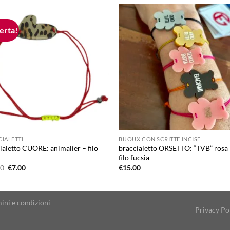
ferta!
Aggiungi
Aggiu
alla lista
alla l
dei
dei
desideri
desid
IALETTI
BIJOUX CON SCRITTE INCISE
ialetto CUORE: animalier – filo
braccialetto ORSETTO: “TVB” rosa
filo fucsia
Il
Il
00
€
7.00
€
15.00
prezzo
prezzo
originale
attuale
era:
è:
€15.00.
€7.00.
ini e condizioni
Privacy Po