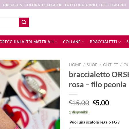
ORECCHINI COLORATI E LEGGERI. TUTTO IL GIORNO, TUTTI I GIORNI
ORECCHINI ALTRI MATERIALI
COLLANE
BRACCIALETTI
S
HOME
/
SHOP
/
OUTLET
/
OU
braccialetto OR
Aggiungi
rosa – filo peonia
alla lista
dei
desideri
Il
Il
15.00
5.00
€
€
prezzo
prezz
1 disponibili
originale
attual
era:
è:
Vuoi una scatola regalo FG ?