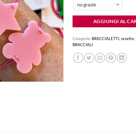
€15.00.
€5.00.
AGGIUNGI AL CA
Categorie:
BRACCIALETTI
,
orsetto
,
BRACCIALI