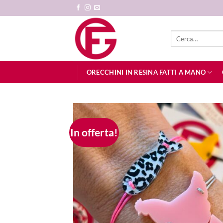
Salta
ai
contenuti
Cerca:
ORECCHINI IN RESINA FATTI A MANO
In offerta!