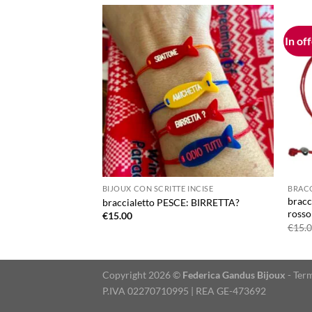
In of
Aggiungi
alla lista
dei
desideri
BIJOUX CON SCRITTE INCISE
BRACC
bracc
braccialetto PESCE: BIRRETTA?
rosso
€
15.00
€
15.
Copyright 2026 ©
Federica Gandus Bijoux
-
Term
P.IVA 02270710995 | REA GE-473692