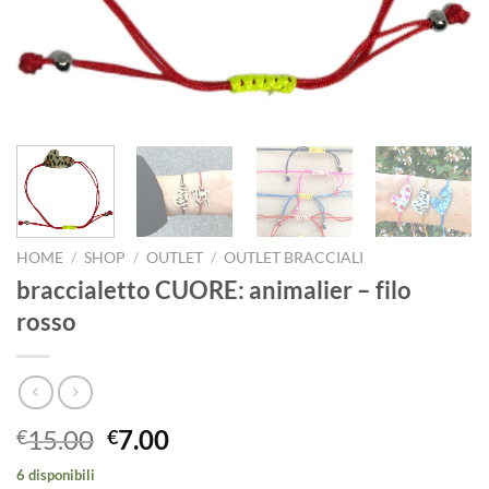
HOME
/
SHOP
/
OUTLET
/
OUTLET BRACCIALI
braccialetto CUORE: animalier – filo
rosso
Il
Il
15.00
7.00
€
€
prezzo
prezzo
6 disponibili