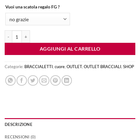
originale
attuale
era:
è:
Vuoi una scatola regalo FG ?
€15.00.
€7.00.
braccialetto CUORE: animalier - filo rosso quantità
AGGIUNGI AL CARRELLO
Categorie:
BRACCIALETTI
,
cuore
,
OUTLET
,
OUTLET BRACCIALI
,
SHOP
DESCRIZIONE
RECENSIONI (0)