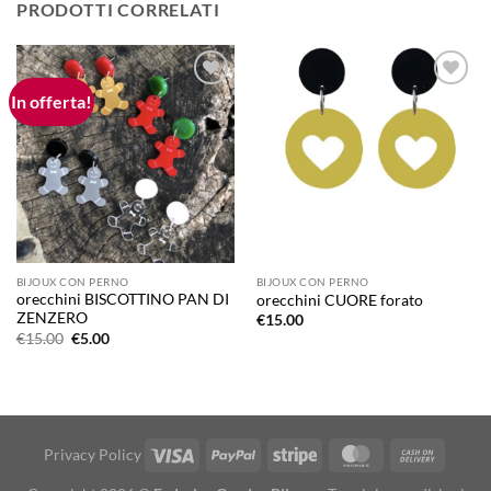
PRODOTTI CORRELATI
In offerta!
Aggiungi
Aggiungi
alla lista
alla lista
dei
dei
desideri
desideri
BIJOUX CON PERNO
BIJOUX CON PERNO
orecchini BISCOTTINO PAN DI
orecchini CUORE forato
ZENZERO
€
15.00
Il
Il
€
15.00
€
5.00
prezzo
prezzo
originale
attuale
era:
è:
€15.00.
€5.00.
Visa
PayPal
Stripe
MasterCard
Cash
Privacy Policy
On