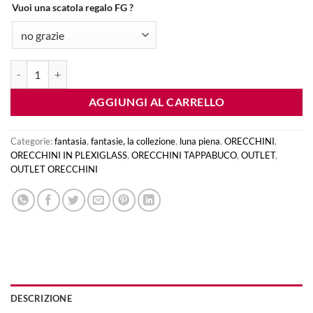
Vuoi una scatola regalo FG ?
orecchini LUNA PIENA fantasia : fiori turchese quantità
AGGIUNGI AL CARRELLO
Categorie:
fantasia
,
fantasie, la collezione
,
luna piena
,
ORECCHINI
,
ORECCHINI IN PLEXIGLASS
,
ORECCHINI TAPPABUCO
,
OUTLET
,
OUTLET ORECCHINI
DESCRIZIONE