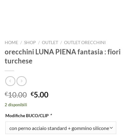
HOME
/
SHOP
/
OUTLET
/
OUTLET ORECCHINI
orecchini LUNA PIENA fantasia : fiori
turchese
Il
Il
10.00
5.00
€
€
prezzo
prezzo
2 disponibili
originale
attuale
era:
è:
Modifiche BUCO/CLIP
*
€10.00.
€5.00.