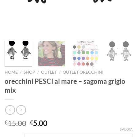
HOME
/
SHOP
/
OUTLET
/
OUTLET ORECCHINI
orecchini PESCI al mare – sagoma grigio
mix
Il
Il
15.00
5.00
€
€
prezzo
prezzo
SVUOTA