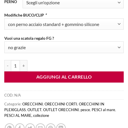
originale
attuale
PERNO
era:
è:
€15.00.
€5.00.
Modifiche BUCO/CLIP
*
Vuoi una scatola regalo FG ?
orecchini PESCI al mare - sagoma grigio mix quantità
AGGIUNGI AL CARRELLO
COD:
N/A
Categorie:
ORECCHINI
,
ORECCHINI CORTI
,
ORECCHINI IN
PLEXIGLASS
,
OUTLET
,
OUTLET ORECCHINI
,
pesce
,
PESCI al mare
,
PESCI AL MARE, collezione