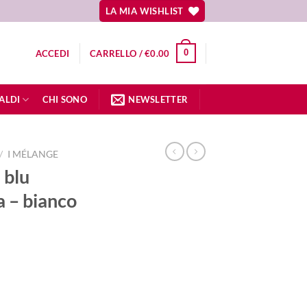
LA MIA WISHLIST
0
ACCEDI
CARRELLO /
€
0.00
ALDI
CHI SONO
NEWSLETTER
/
I MÉLANGE
 blu
a – bianco