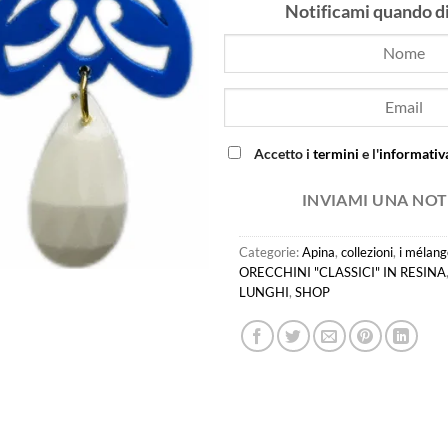
Notificami quando d
Accetto i
termini
e l'
informativa
INVIAMI UNA NOT
Categorie:
Apina
,
collezioni
,
i mélang
ORECCHINI "CLASSICI" IN RESINA
LUNGHI
,
SHOP