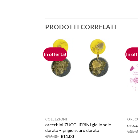
PRODOTTI CORRELATI
In offerta!
In of
Aggiungi
alla lista
dei
desideri
COLLEZIONI
OREC
orecchini ZUCCHERINI giallo sole
orecc
dorato – grigio scuro dorato
€
15.
Il
Il
€
16.00
€
11.00