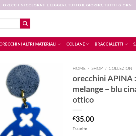
ORECCHINI COLORATI E LEGGERI. TUTTO IL GIORNO, TUTTI I GIORNI
ORECCHINI ALTRI MATERIALI
COLLANE
BRACCIALETTI
S
HOME
/
SHOP
/
COLLEZIONI
orecchini APINA :
Aggiungi
melange – blu cin
alla lista
dei
ottico
desideri
35.00
€
Esaurito