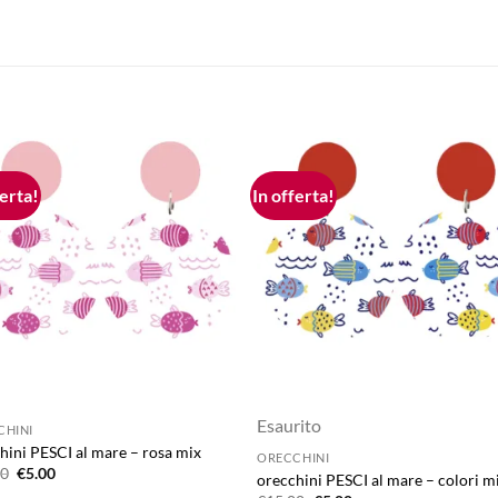
ferta!
In offerta!
Aggiungi
Aggiu
alla lista
alla l
dei
dei
desideri
desid
Esaurito
CHINI
hini PESCI al mare – rosa mix
ORECCHINI
Il
Il
00
€
5.00
orecchini PESCI al mare – colori m
prezzo
prezzo