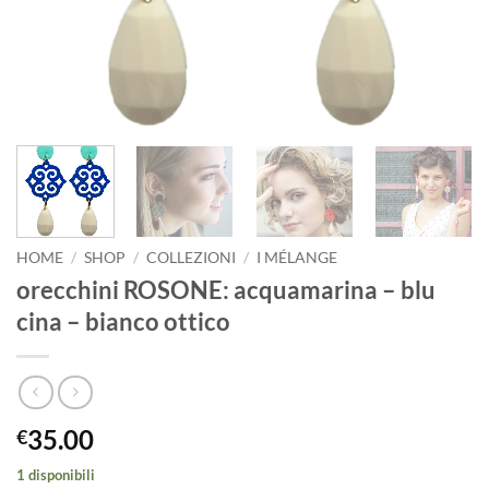
HOME
/
SHOP
/
COLLEZIONI
/
I MÉLANGE
orecchini ROSONE: acquamarina – blu
cina – bianco ottico
35.00
€
1 disponibili