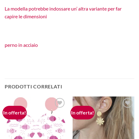
La modella potrebbe indossare un’ altra variante per far
capire le dimensioni
perno in acciaio
PRODOTTI CORRELATI
In offerta!
In offerta!
Aggiungi
Aggiungi
alla lista
alla lista
dei
dei
desideri
desideri