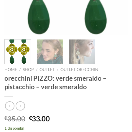
HOME
/
SHOP
/
OUTLET
/
OUTLET ORECCHINI
orecchini PIZZO: verde smeraldo –
pistacchio – verde smeraldo
Il
Il
35.00
33.00
€
€
prezzo
prezzo
1 disponibili