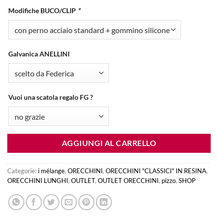
originale
attuale
era:
è:
Modifiche BUCO/CLIP
*
€35.00.
€33.00.
Galvanica ANELLINI
Vuoi una scatola regalo FG ?
AGGIUNGI AL CARRELLO
Categorie:
i mélange
,
ORECCHINI
,
ORECCHINI "CLASSICI" IN RESINA
,
ORECCHINI LUNGHI
,
OUTLET
,
OUTLET ORECCHINI
,
pizzo
,
SHOP