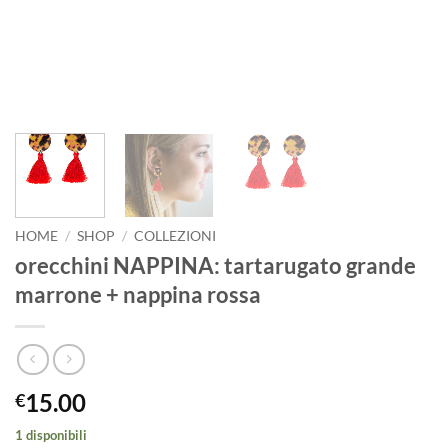
HOME
/
SHOP
/
COLLEZIONI
orecchini NAPPINA: tartarugato grande
marrone + nappina rossa
15.00
€
1 disponibili