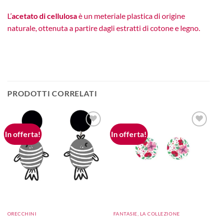
L’
acetato di cellulosa
è un meteriale plastica di origine
naturale, ottenuta a partire dagli estratti di cotone e legno.
PRODOTTI CORRELATI
In offerta!
In offerta!
Aggiungi
Aggiungi
alla lista
alla lista
dei
dei
desideri
desideri
ORECCHINI
FANTASIE, LA COLLEZIONE