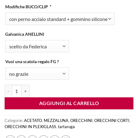
Modifiche BUCO/CLIP
*
Galvanica ANELLINI
Vuoi una scatola regalo FG ?
orecchini MEZZALUNA - tartaruga beige e nero (colore perno a scelta)
AGGIUNGI AL CARRELLO
Categorie:
ACETATO
,
MEZZALUNA
,
ORECCHINI
,
ORECCHINI CORTI
,
ORECCHINI IN PLEXIGLASS
,
tartaruga