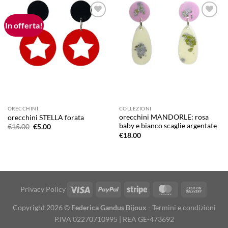
In offerta!
Aggiungi
Aggiungi
alla lista
alla lista
dei
dei
desideri
desideri
ORECCHINI
COLLEZIONI
orecchini MANDORLE: rosa
orecchini STELLA forata
baby e bianco scaglie argentate
Il
Il
€
15.00
€
5.00
prezzo
prezzo
€
18.00
originale
attuale
era:
è:
€15.00.
€5.00.
Visa
PayPal
Stripe
MasterCard
Cash
Privacy Policy
On
Copyright 2026 ©
Federica Gandus Bijoux
-
Termini e condizioni
Deliver
P.IVA 02270710995 | REA GE-473692