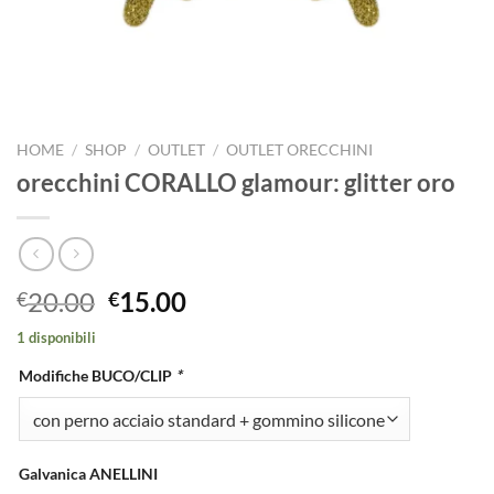
HOME
/
SHOP
/
OUTLET
/
OUTLET ORECCHINI
orecchini CORALLO glamour: glitter oro
Il
Il
20.00
15.00
€
€
prezzo
prezzo
1 disponibili
originale
attuale
era:
è:
Modifiche BUCO/CLIP
*
€20.00.
€15.00.
Galvanica ANELLINI