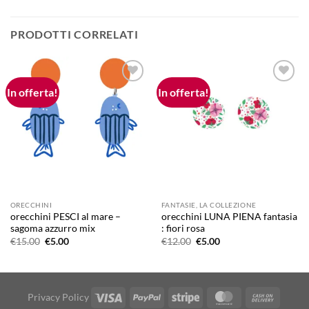
PRODOTTI CORRELATI
In offerta!
In offerta!
Aggiungi
Aggiungi
alla lista
alla lista
dei
dei
desideri
desideri
ORECCHINI
FANTASIE, LA COLLEZIONE
orecchini PESCI al mare –
orecchini LUNA PIENA fantasia
sagoma azzurro mix
: fiori rosa
Il
Il
Il
Il
€
15.00
€
5.00
€
12.00
€
5.00
prezzo
prezzo
prezzo
prezzo
originale
attuale
originale
attuale
era:
è:
era:
è:
€15.00.
€5.00.
€12.00.
€5.00.
Visa
PayPal
Stripe
MasterCard
Cash
Privacy Policy