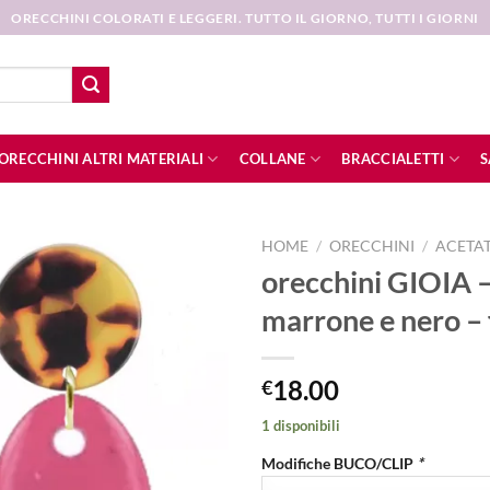
ORECCHINI COLORATI E LEGGERI. TUTTO IL GIORNO, TUTTI I GIORNI
ORECCHINI ALTRI MATERIALI
COLLANE
BRACCIALETTI
S
HOME
/
ORECCHINI
/
ACETA
orecchini GIOIA –
Aggiungi
marrone e nero – 
alla lista
dei
desideri
18.00
€
1 disponibili
Modifiche BUCO/CLIP
*