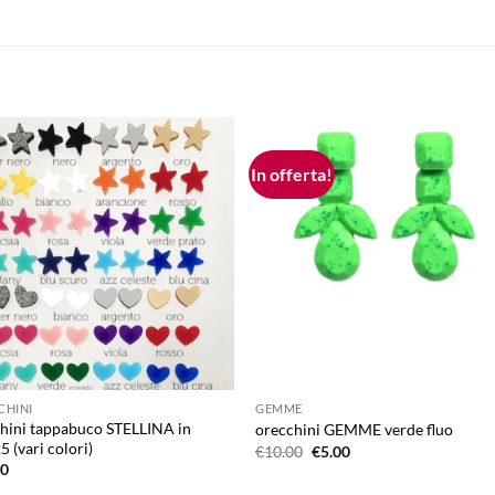
In offerta!
Aggiungi
Aggiu
alla lista
alla l
dei
dei
desideri
desid
CHINI
GEMME
hini tappabuco STELLINA in
orecchini GEMME verde fluo
5 (vari colori)
Il
Il
€
10.00
€
5.00
prezzo
prezzo
00
originale
attuale