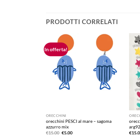
PRODOTTI CORRELATI
In offerta!
Aggiungi
alla lista
dei
desideri
ORECCHINI
OREC
orecchini PESCI al mare – sagoma
orecc
azzurro mix
arg92
Il
Il
€
15.00
€
5.00
€
15.
prezzo
prezzo