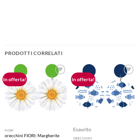
PRODOTTI CORRELATI
In offerta!
In offerta!
Aggiungi
Aggiungi
alla lista
alla lista
dei
dei
desideri
desideri
Esaurito
FIORI
orecchini FIORI: Margherite
ORECCHINI