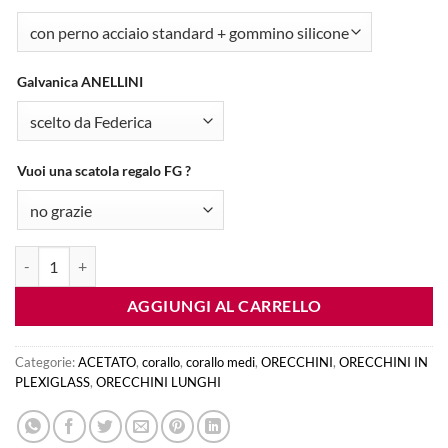
Galvanica ANELLINI
Vuoi una scatola regalo FG ?
orecchini CORALLO medi - bianco quantità
AGGIUNGI AL CARRELLO
Categorie:
ACETATO
,
corallo
,
corallo medi
,
ORECCHINI
,
ORECCHINI IN
PLEXIGLASS
,
ORECCHINI LUNGHI