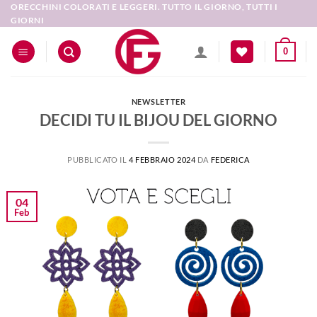
Salta
ORECCHINI COLORATI E LEGGERI. TUTTO IL GIORNO, TUTTI I
GIORNI
ai
contenuti
0
NEWSLETTER
DECIDI TU IL BIJOU DEL GIORNO
PUBBLICATO IL
4 FEBBRAIO 2024
DA
FEDERICA
04
Feb