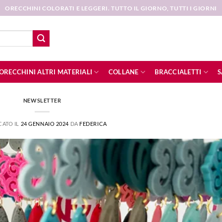
ORECCHINI COLORATI E LEGGERI. TUTTO IL GIORNO, TUTTI I GIORNI
ORECCHINI ALTRI MATERIALI
COLLANE
BRACCIALETTI
S
NEWSLETTER
CATO IL
24 GENNAIO 2024
DA
FEDERICA