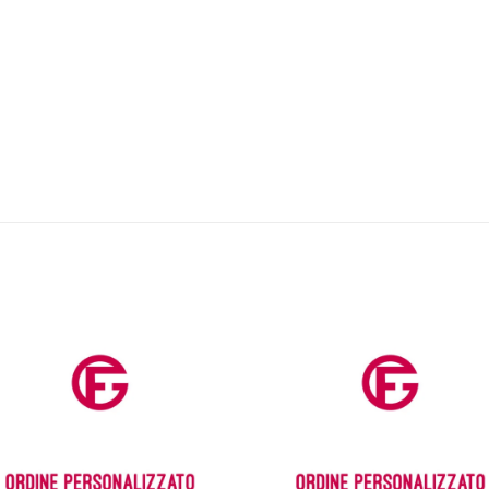
Aggiungi
Aggiu
alla lista
alla l
dei
dei
desideri
desid