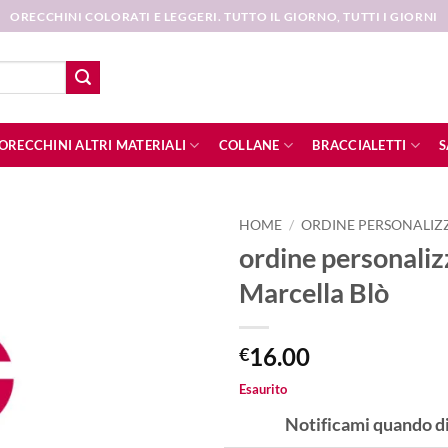
ORECCHINI COLORATI E LEGGERI. TUTTO IL GIORNO, TUTTI I GIORNI
ORECCHINI ALTRI MATERIALI
COLLANE
BRACCIALETTI
S
HOME
/
ORDINE PERSONALIZ
ordine personaliz
Aggiungi
Marcella Blò
alla lista
dei
desideri
16.00
€
Esaurito
Notificami quando d