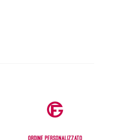
ngi
Aggiungi
ista
alla lista
dei
eri
desideri