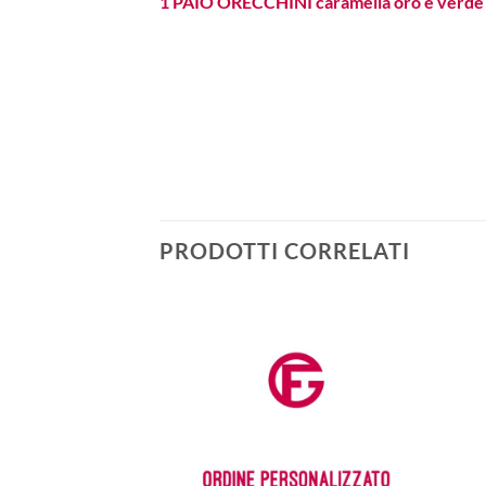
1 PAIO ORECCHINI caramella oro e verde
PRODOTTI CORRELATI
Aggiungi
alla lista
dei
desideri