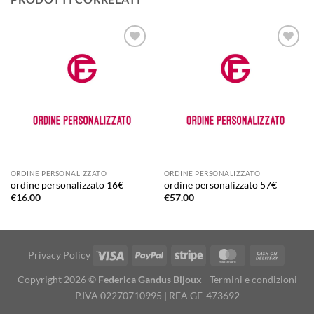
Aggiungi
Aggiungi
alla lista
alla lista
dei
dei
desideri
desideri
ORDINE PERSONALIZZATO
ORDINE PERSONALIZZATO
ordine personalizzato 16€
ordine personalizzato 57€
€
16.00
€
57.00
Visa
PayPal
Stripe
MasterCard
Cash
Privacy Policy
On
Copyright 2026 ©
Federica Gandus Bijoux
-
Termini e condizioni
Deliver
P.IVA 02270710995 | REA GE-473692