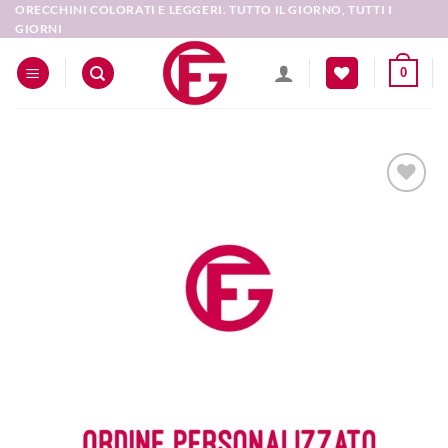
Salta
ORECCHINI COLORATI E LEGGERI. TUTTO IL GIORNO, TUTTI I
GIORNI
ai
contenuti
0
Aggiungi
alla lista
dei
desideri