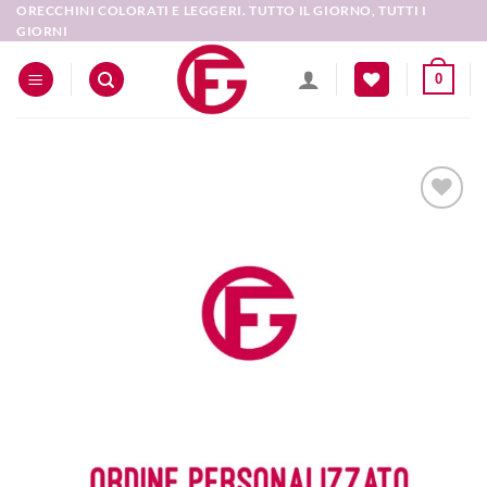
Salta
ORECCHINI COLORATI E LEGGERI. TUTTO IL GIORNO, TUTTI I
GIORNI
ai
contenuti
0
Aggiungi
alla lista
dei
desideri