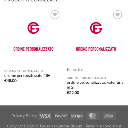
Aggiungi
Aggiungi
alla lista
alla lista
dei
dei
desideri
desideri
Esaurito
ORDINE PERSONALIZZATO
ordine personalizzato 48€
ORDINE PERSONALIZZATO
€
48.00
ordine personalizzato: valentina
m 2
€
22.00
Visa
PayPal
Stripe
MasterCard
Cash
Privacy Policy
On
Copyright 2026 ©
Federica Gandus Bijoux
-
Termini e condizioni