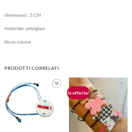
dimensioni : 3 CM
materiale: plexiglass
filo:in cotone
PRODOTTI CORRELATI
In offerta!
Aggiungi
Aggiungi
alla lista
alla lista
dei
dei
desideri
desideri