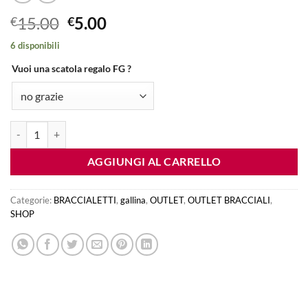
Il
Il
15.00
5.00
€
€
prezzo
prezzo
6 disponibili
originale
attuale
era:
è:
Vuoi una scatola regalo FG ?
€15.00.
€5.00.
braccialetto GALLINA: gialla - filo rosso quantità
AGGIUNGI AL CARRELLO
Categorie:
BRACCIALETTI
,
gallina
,
OUTLET
,
OUTLET BRACCIALI
,
SHOP