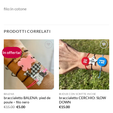
filo:in cotone
PRODOTTI CORRELATI
In offerta!
Aggiungi
Aggiungi
alla lista
alla lista
dei
dei
desideri
desideri
BALENA
BIJOUX CON SCRITTE INCISE
braccialetto BALENA: pied de
braccialetto CERCHIO: SLOW
poule – filo nero
DOWN
Il
Il
€
15.00
€
5.00
€
15.00
prezzo
prezzo