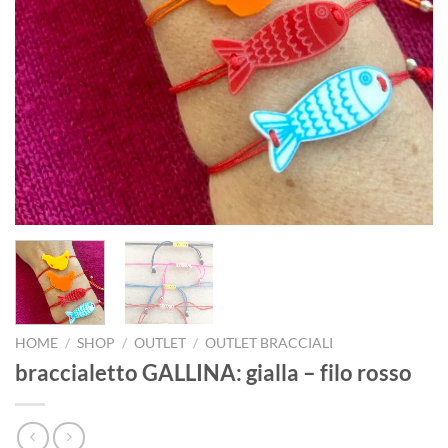
HOME
/
SHOP
/
OUTLET
/
OUTLET BRACCIALI
braccialetto GALLINA: gialla – filo rosso