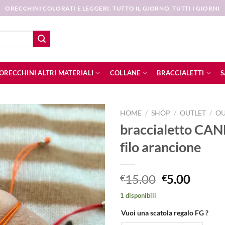
ORECCHINI COLORATI E LEGGERI. TUTTO IL GIORNO, TUTTI I GIORNI
ORECCHINI ALTRI MATERIALI
COLLANE
BRACCIALETTI
S
HOME
/
SHOP
/
OUTLET
/
OU
braccialetto CANE
Aggiungi
filo arancione
alla lista
dei
desideri
Il
Il
15.00
5.00
€
€
prezzo
prezz
1 disponibili
originale
attual
era:
è:
Vuoi una scatola regalo FG ?