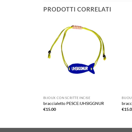
PRODOTTI CORRELATI
Aggiungi
alla lista
dei
desideri
BIJOUX CON SCRITTE INCISE
BIJOU
braccialetto PESCE:UHSIGGNUR
bracc
€
15.00
€
15.