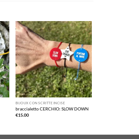
ngi
Aggiungi
ista
alla lista
dei
eri
desideri
BIJOUX CON SCRITTE INCISE
BIJOUX CON SCRITTE I
braccialetto CERCHIO: SLOW DOWN
braccialetto CERC
€
15.00
€
15.00