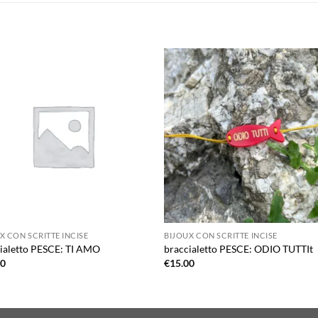
Aggiungi
Aggiu
alla lista
alla l
dei
dei
desideri
desid
X CON SCRITTE INCISE
BIJOUX CON SCRITTE INCISE
ialetto PESCE: TI AMO
braccialetto PESCE: ODIO TUTTIt
00
€
15.00