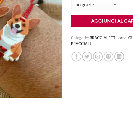
€15.00.
€5.00.
AGGIUNGI AL CA
Categorie:
BRACCIALETTI
,
cane
,
O
BRACCIALI