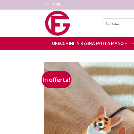
Salta
ai
contenuti
Cerca:
ORECCHINI IN RESINA FATTI A MANO
In offerta!