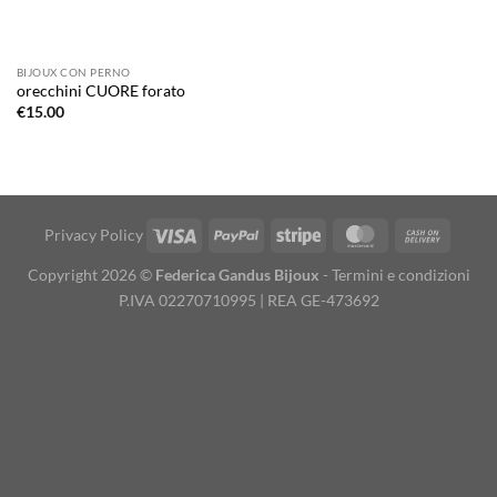
BIJOUX CON PERNO
orecchini CUORE forato
€
15.00
Visa
PayPal
Stripe
MasterCard
Cash
Privacy Policy
On
Copyright 2026 ©
Federica Gandus Bijoux
-
Termini e condizioni
Deliver
P.IVA 02270710995 | REA GE-473692