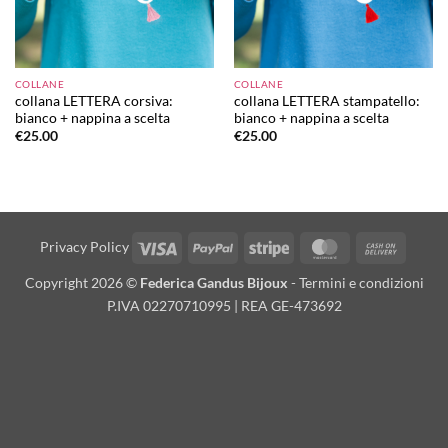
COLLANE
COLLANE
collana LETTERA corsiva:
collana LETTERA stampatello:
bianco + nappina a scelta
bianco + nappina a scelta
€
25.00
€
25.00
Visa
PayPal
Stripe
MasterCard
Cash
Privacy Policy
On
Copyright 2026 ©
Federica Gandus Bijoux
-
Termini e condizioni
Deliver
P.IVA 02270710995 | REA GE-473692